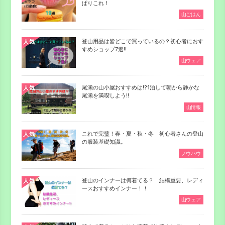
ぱりこれ！
山ごはん
登山用品は皆どこで買っているの？初心者におす
人気
すめショップ7選‼
山ウェア
尾瀬の山小屋おすすめは⁉1泊して朝から静かな
人気
尾瀬を満喫しよう‼
山情報
これで完璧！春・夏・秋・冬 初心者さんの登山
人気
の服装基礎知識。
ノウハウ
登山のインナーは何着てる？ 結構重要、レディ
人気
ースおすすめインナー！！
山ウェア