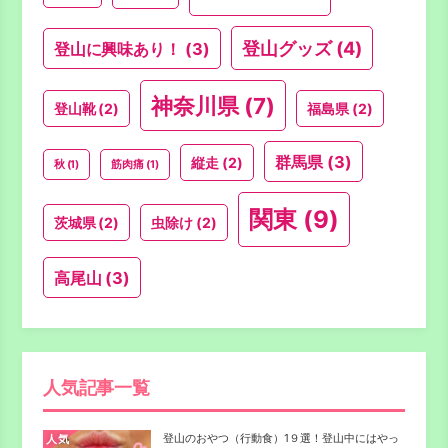
登山グッズ
(4)
登山に興味あり！
(3)
神奈川県
(7)
登山靴
(2)
福島県
(2)
群馬県
(3)
縦走
(2)
秋
(1)
筋肉痛
(1)
関東
(9)
茨城県
(2)
虫除け
(2)
高尾山
(3)
人気記事一覧
登山のおやつ（行動食）1９選！登山中にはやっ
人気