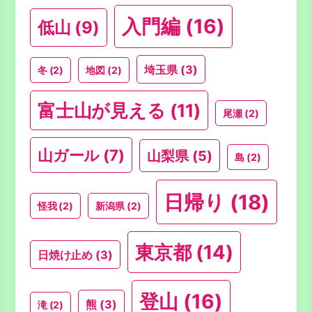
入門編
(16)
低山
(9)
埼玉県
(3)
冬
(2)
地図
(2)
富士山が見える
(11)
尾瀬
(2)
山ガール
(7)
山梨県
(5)
島
(2)
日帰り
(18)
怪我
(2)
新潟県
(2)
東京都
(14)
日焼け止め
(3)
登山
(16)
熊
(3)
滝
(2)