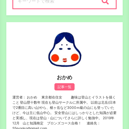
検索
おかめ
記事一覧
運営者： おかめ 東京都在住女 趣味は登山とイラストを描く
こと 登山歴十数年 現在も登山サークルに所属中。 以前は北岳(日本
で2番目に高い山)やら、槍ヶ岳など3000ｍ級の山にも登っていた
けど、今は主に低山中心。 安全登山にはしっかりとした知識が必要
と実感し、現在は登山・山についてさらに詳しく勉強中。 2019年
12月 山と知識検定 ブロンズコース合格！ 連絡先：
55ryonko@gmail.com