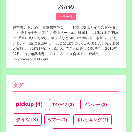
おかめ
記事一覧
運営者： おかめ 東京都在住女 趣味は登山とイラストを描く
こと 登山歴十数年 現在も登山サークルに所属中。 以前は北岳(日本
で2番目に高い山)やら、槍ヶ岳など3000ｍ級の山にも登っていた
けど、今は主に低山中心。 安全登山にはしっかりとした知識が必要
と実感し、現在は登山・山についてさらに詳しく勉強中。 2019年
12月 山と知識検定 ブロンズコース合格！ 連絡先：
55ryonko@gmail.com
タグ
pickup
(4)
Tシャツ
(2)
インナー
(2)
タイツ
(3)
ツアー
(2)
トレッキング
(2)