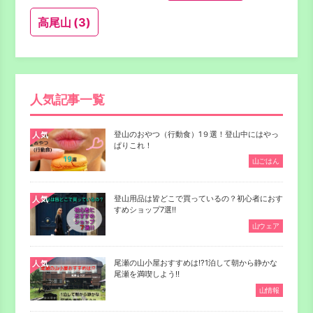
高尾山
(3)
人気記事一覧
登山のおやつ（行動食）1９選！登山中にはやっ
人気
ぱりこれ！
山ごはん
登山用品は皆どこで買っているの？初心者におす
人気
すめショップ7選‼
山ウェア
尾瀬の山小屋おすすめは⁉1泊して朝から静かな
人気
尾瀬を満喫しよう‼
山情報