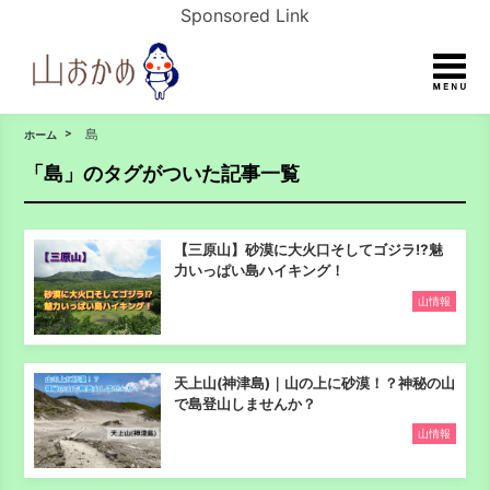
Sponsored Link
島
ホーム
「島」のタグがついた記事一覧
【三原山】砂漠に大火口そしてゴジラ⁉魅
力いっぱい島ハイキング！
山情報
天上山(神津島)｜山の上に砂漠！？神秘の山
で島登山しませんか？
山情報