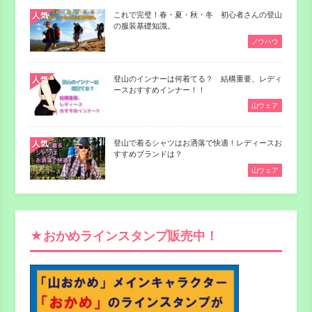
これで完璧！春・夏・秋・冬 初心者さんの登山
人気
の服装基礎知識。
ノウハウ
登山のインナーは何着てる？ 結構重要、レディ
人気
ースおすすめインナー！！
山ウェア
登山で着るシャツはお洒落で快適！レディースお
人気
すすめブランドは？
山ウェア
★おかめラインスタンプ販売中！