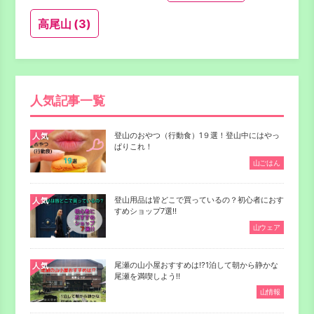
高尾山
(3)
人気記事一覧
登山のおやつ（行動食）1９選！登山中にはやっ
人気
ぱりこれ！
山ごはん
登山用品は皆どこで買っているの？初心者におす
人気
すめショップ7選‼
山ウェア
尾瀬の山小屋おすすめは⁉1泊して朝から静かな
人気
尾瀬を満喫しよう‼
山情報