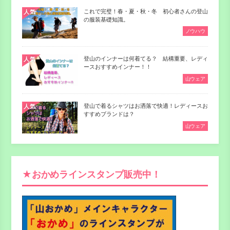
これで完璧！春・夏・秋・冬 初心者さんの登山
人気
の服装基礎知識。
ノウハウ
登山のインナーは何着てる？ 結構重要、レディ
人気
ースおすすめインナー！！
山ウェア
登山で着るシャツはお洒落で快適！レディースお
人気
すすめブランドは？
山ウェア
★おかめラインスタンプ販売中！