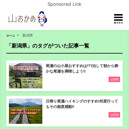
Sponsored Link
新潟県
ホーム
「新潟県」のタグがついた記事一覧
尾瀬の山小屋おすすめは⁉1泊して朝から静
かな尾瀬を満喫しよう‼
山情報
日帰り尾瀬ハイキングのすすめ!何度行って
もその都度感動!!
山情報