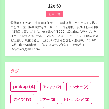
おかめ
記事一覧
運営者： おかめ 東京都在住女 趣味は登山とイラストを描く
こと 登山歴十数年 現在も登山サークルに所属中。 以前は北岳(日本
で2番目に高い山)やら、槍ヶ岳など3000ｍ級の山にも登っていた
けど、今は主に低山中心。 安全登山にはしっかりとした知識が必要
と実感し、現在は登山・山についてさらに詳しく勉強中。 2019年
12月 山と知識検定 ブロンズコース合格！ 連絡先：
55ryonko@gmail.com
タグ
pickup
(4)
Tシャツ
(2)
インナー
(2)
タイツ
(3)
ツアー
(2)
トレッキング
(2)